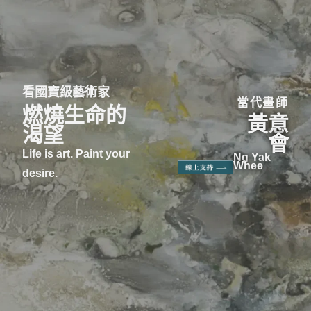
看國寶級藝術家
當代畫師
燃燒生命的
黃意
渴望
會
Life is art. Paint your
Ng Yak
Whee
desire.