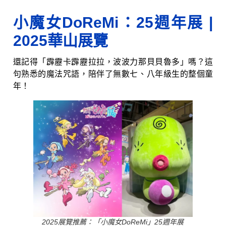
小魔女DoReMi：25週年展
|
2025華山展覽
還記得「霹靂卡霹靂拉拉，波波力那貝貝魯多」嗎？這
句熟悉的魔法咒語，陪伴了無數七、八年級生的整個童
年！
2025展覽推薦：「小魔女DoReMi」25週年展