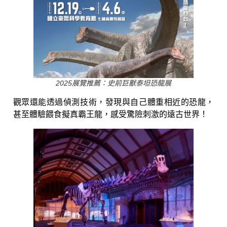
2025展覽推薦：史前巨獸泰坦恐龍展
觀眾還能透過偵測技術，發現與自己體重相近的恐龍，
甚至體驗餵食擬真霸王龍，感受驚險刺激的遠古世界！