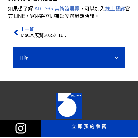
如果想了解
ART365 美術館展覽
，可以加入
線上藝廊
官
方 LINE，客服將立即為您安排參觀時間。
上一篇
MoCA 展覽2025》16件台北當代藝術館精選作品！
目錄
ART 365實體藝廊空間
立即預約參觀
電話：04-22512787