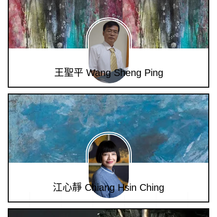
王聖平 Wang Sheng Ping
江心靜 Chiang Hsin Ching