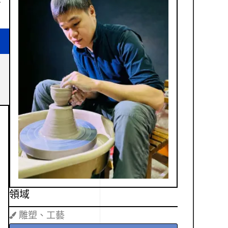
了
領域
雕塑、工藝