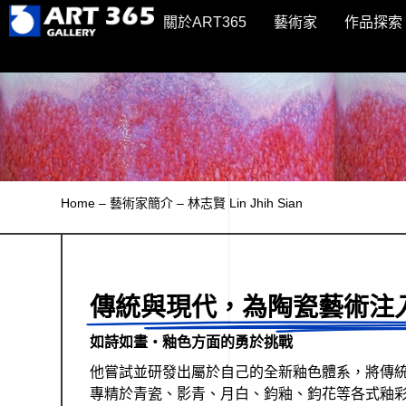
關於ART365
藝術家
作品探索
Home
–
藝術家簡介
–
林志賢 Lin Jhih Sian
傳統與現代，為陶瓷藝術注
如詩如畫・釉色方面的勇於挑戰
他嘗試並研發出屬於自己的全新釉色體系，將傳
專精於青瓷、影青、月白、鈞釉、鈞花等各式釉