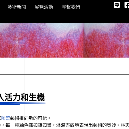
藝術新聞
展覽活動
聯繫我們
入活力和生機
統
陶瓷
藝術推向新的可能。
彩，每一種釉色都如詩如畫，淋漓盡致地表現出藝術的奧妙。林